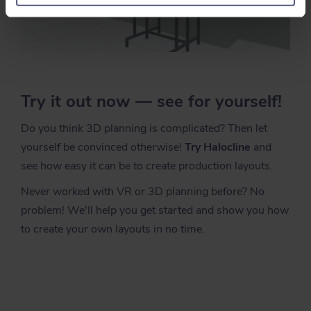
Try it out now — see for yourself!
Do you think 3D planning is complicated? Then let
yourself be convinced otherwise!
Try Halocline
and
see how easy it can be to create production layouts.
Never worked with VR or 3D planning before? No
problem! We'll help you get started and show you how
to create your own layouts in no time.