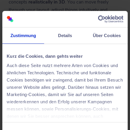
concepts
realistically in 3D
. You can move freely
through your layout, adjust things intuitively and
immediately get a feel for whether your idea is
working. That makes the entire process
faster, easier
to understand and more efficient
.
Zustimmung
Details
Über Cookies
Kurz die Cookies, dann gehts weiter
Auch diese Seite nutzt mehrere Arten von Cookies und
ähnlichen Technologien. Technische und funktionale
Cookies benötigen wir zwingend, damit bei Ihrem Besuch
unserer Website alles gelingt. Darüber hinaus setzen wir
Marketing-Cookies, damit wir Sie auf unseren Seiten
wiedererkennen und den Erfolg unserer Kampagnen
messen können, sowie Personalisierungs-Cookies, mit
denen wir Sie besser ansprechen können, auch
außerhalb unserer Webseiten. Dabei kann es
Einwilligungsauswahl