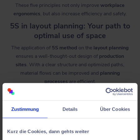
These five principles not only improve
workplace
ergonomics
, but also increase efficiency and safety.
5S in layout planning: Your path to
optimal use of space
The application of
5S method
on the
layout planning
ensures a well-thought-out design of
production
sites
. With a clear structure and optimized paths,
material flows can be improved and
planning
processes
are efficient.
1. Clear workplace design through
standardization
Zustimmung
Details
Über Cookies
Standardised workplaces enable new employees to be
trained more quickly and reduce sources of error.
Poka Yoke
, i.e. fault safety, plays a major role in this.
Kurz die Cookies, dann gehts weiter