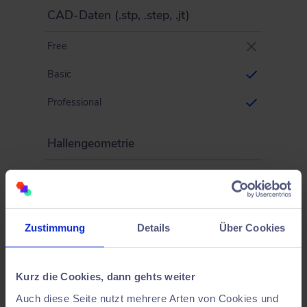
CAD-Daten (.stp, .step, .jt)
Free
Basic
Professional
Hallengeometrie
Free
Basic
Zustimmung
Details
Über Cookies
Professional
Punktwolken
Kurz die Cookies, dann gehts weiter
Auch diese Seite nutzt mehrere Arten von Cookies und
Free