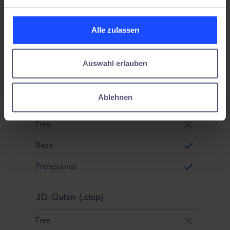
Screenshots
Free
Alle zulassen
Basic
Auswahl erlauben
Professional
Ablehnen
2D-Skizzen (.pdf)
Free
Basic
Professional
3D-Daten (.step)
Free