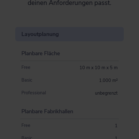
deinen Anforderungen passt.
Layoutplanung
Planbare Fläche
Free
10 m x 10 m x 5 m
Basic
1.000 m²
Professional
unbegrenzt
Planbare Fabrikhallen
Free
1
Basic
1