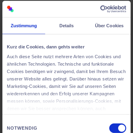
Fabriklayout
Shopfloor- und Hallenplanung
Zustimmung
Details
Über Cookies
Mehr erfahren
Kurz die Cookies, dann gehts weiter
Auch diese Seite nutzt mehrere Arten von Cookies und
ähnlichen Technologien. Technische und funktionale
Cookies benötigen wir zwingend, damit bei Ihrem Besuch
unserer Website alles gelingt. Darüber hinaus setzen wir
Marketing-Cookies, damit wir Sie auf unseren Seiten
wiedererkennen und den Erfolg unserer Kampagnen
messen können, sowie Personalisierungs-Cookies, mit
denen wir Sie besser ansprechen können, auch
außerhalb unserer Webseiten. Dabei kann es
Einwilligungsauswahl
vorkommen, dass Ihre Daten in ein Land außerhalb der
NOTWENDIG
Europäischen Union übertragen werden, welches ggf.